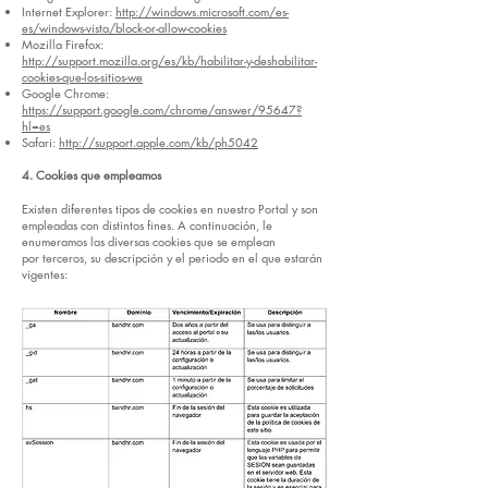
Internet Explorer:
http://windows.microsoft.com/es-
es/windows-vista/block-or-allow-cookies
Mozilla Firefox:
http://support.mozilla.org/es/kb/habilitar-y-deshabilitar-
cookies-que-los-sitios-we
Google Chrome:
https://support.google.com/chrome/answer/95647?
hl=es
Safari:
http://support.apple.com/kb/ph5042
4. Cookies que empleamos
Existen diferentes tipos de cookies en nuestro Portal y son
empleadas con distintos fines. A continuación, le
enumeramos las diversas cookies que se emplean
por terceros, su descripción y el periodo en el que estarán
vigentes: