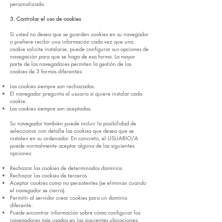
personalizada.
3. Controlar el uso de cookies
Si usted no desea que se guarden cookies en su navegador
o prefiere recibir una información cada vez que una
cookie solicite instalarse, puede configurar sus opciones de
navegación para que se haga de esa forma. La mayor
parte de los navegadores permiten la gestión de las
cookies de 3 formas diferentes:
Las cookies siempre son rechazadas.
El navegador pregunta al usuario si quiere instalar cada
cookie.
Las cookies siempre son aceptadas.
Su navegador también puede incluir la posibilidad de
seleccionar con detalle las cookies que desea que se
instalen en su ordenador. En concreto, el USUARIO/A
puede normalmente aceptar alguna de las siguientes
opciones:
Rechazar las cookies de determinados dominios.
Rechazar las cookies de terceros.
Aceptar cookies como no persistentes (se eliminan cuando
el navegador se cierra).
Permitir al servidor crear cookies para un dominio
diferente.
Puede encontrar información sobre cómo configurar los
navegadores más usados en las siguientes ubicaciones: