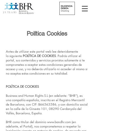
25 YEARS
Política Cookies
Antes de utilizar este portal web lee detenidamente
la siguiente
POLÍTICA DE COOKIES
. Podrás utilizar el
portal, sus contenidos y servicios provistos solamente si te
comprometes a aceptar estas condiciones generales de
acceso y uso, y no deberás utilizarlo ni acceder al mismo si
no aceptas estas condiciones en su totalidad.
POLÍTICA DE COOKIES
Business and Human Rights S.L (en adelante: “BHR”), es
una compañía española, inscrita en el Registro Mercantil
de Barcelona, con CIF: B66563586, y con domicilio social
en la calle de la Ginesta 101, 08290 Cerdanyola del
Vallès, Barcelona, España.
BHR como titular del dominio
www.bandhr.com
(en
adelante, el Portal), nos comprometemos a respetar la
legislación vigente en materia de cookies, de acuerdo con