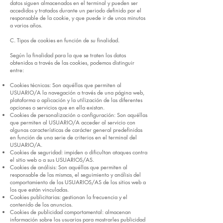
datos siguen almacenados en el terminal y pueden ser
accedidos y tratados durante un periodo definido por el
responsable de la cookie, y que puede ir de unos minutos
a varios años.
C. Tipos de cookies en función de su finalidad.
Según la finalidad para la que se traten los datos
obtenidos a través de las cookies, podemos distinguir
entre:
Cookies técnicas: Son aquéllas que permiten al
USUARIO/A la navegación a través de una página web,
plataforma o aplicación y la utilización de las diferentes
opciones o servicios que en ella existan.
Cookies de personalización o configuración: Son aquéllas
que permiten al USUARIO/A acceder al servicio con
algunas características de carácter general predefinidas
en función de una serie de criterios en el terminal del
USUARIO/A.
Cookies de seguridad: impiden o dificultan ataques contra
el sitio web o a sus USUARIOS/AS.
Cookies de análisis: Son aquéllas que permiten al
responsable de las mismas, el seguimiento y análisis del
comportamiento de los USUARIOS/AS de los sitios web a
los que están vinculadas.
Cookies publicitarias: gestionan la frecuencia y el
contenido de los anuncios.
Cookies de publicidad comportamental: almacenan
información sobre los usuarios para mostrarles publicidad