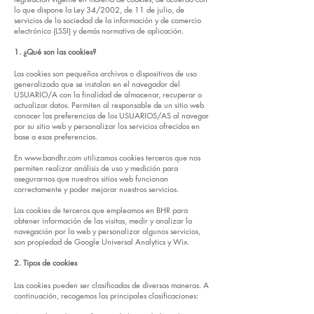
lo que dispone la Ley 34/2002, de 11 de julio, de
servicios de la sociedad de la información y de comercio
electrónico (LSSI) y demás normativa de aplicación.
1. ¿Qué son las cookies?
Las cookies son pequeños archivos o dispositivos de uso
generalizado que se instalan en el navegador del
USUARIO/A con la finalidad de almacenar, recuperar o
actualizar datos. Permiten al responsable de un sitio web
conocer las preferencias de los USUARIOS/AS al navegar
por su sitio web y personalizar los servicios ofrecidos en
base a esas preferencias.
En
www.bandhr.com
utilizamos cookies terceros que nos
permiten realizar análisis de uso y medición para
asegurarnos que nuestros sitios web funcionan
correctamente y poder mejorar nuestros servicios.
Las cookies de terceros que empleamos en BHR para
obtener información de las visitas, medir y analizar la
navegación por la web y personalizar algunos servicios,
son propiedad de Google Universal Analytics y Wix.
2. Tipos de cookies
Las cookies pueden ser clasificadas de diversas maneras. A
continuación, recogemos las principales clasificaciones: