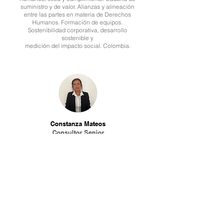
suministro y de valor. Alianzas y alineación
entre las partes en materia de Derechos
Humanos. Formación de equipos.
Sostenibilidad corporativa, desarrollo
sostenible y
medición del impacto social. Colombia.
Constanza Mateos
Consultor Senior
Stakeholder Engagement
Desarrollo organizacional y participación de
Stakeholders. Evaluaciones de Impacto
ambiental y social. Gestión de Riesgos
Sociales y ESDDs. Estándares
internacionales para lograr financiamiento
de organismos multilaterales de crédito.
Enlace Comunitario. Opera globalmente.