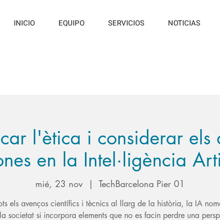
INICIO
EQUIPO
SERVICIOS
NOTICIAS
ar l'ètica i considerar els 
nes en la Intel·ligència Arti
mié, 23 nov
  |  
TechBarcelona Pier 01
ts els avenços científics i tècnics al llarg de la història, la IA nom
 la societat si incorpora elements que no es facin perdre una persp