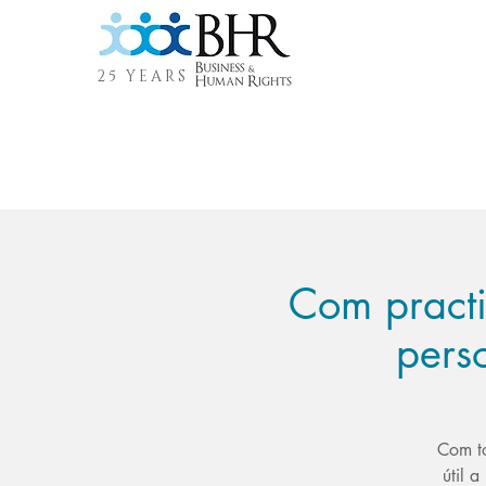
25 YEARS
Com practic
perso
Com to
útil a