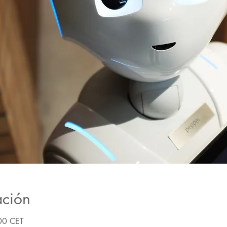
ación
00 CET