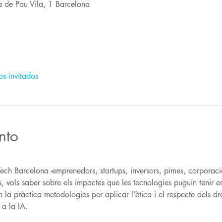
a de Pau Vila, 1 Barcelona
os invitados
nto
Tech Barcelona -emprenedors, startups, inversors, pimes, corporaci
, vols saber sobre els impactes que les tecnologies puguin tenir en
 la pràctica metodologies per aplicar l’ètica i el respecte dels dr
 a la IA.