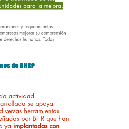
tunidades para la mejora.
peraciones y requerimientos
s empresas mejorar su comprensión
 de derechos humanos. Todas
anos de BHR?
da actividad
arrollada se apoya
diversas herramientas
señadas por BHR que han
do ya
implantadas con