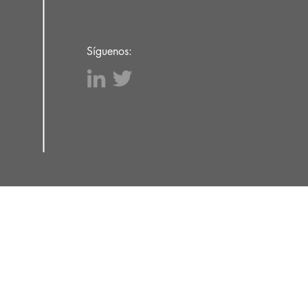
Síguenos:
Contacto
t 41 entlo 2º
08021