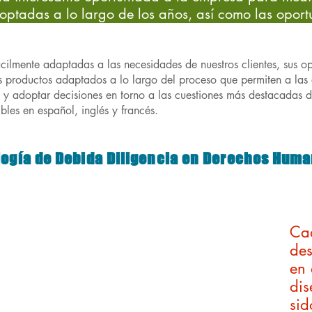
optadas a lo largo de los años, así como las opor
cilmente adaptadas a las necesidades de nuestros clientes, sus o
s productos adaptados a lo largo del proceso que permiten a la
n y adoptar decisiones en torno a las cuestiones más destacadas
ibles en español, inglés y francés.
logía de Debida Diligencia en Derechos Hum
 los derechos humanos (potenciales y reales)
Ca
en el contexto
(sectores y geografías)
des
en 
de reclamación
y reparación efectiva
di
si