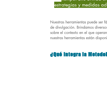
estrategias y medidas ad
Nuestras herramientas puede ser fá
de divulgación. Brindamos diverso
sobre el contexto en el que opera
nuestras herramientas están dispon
¿Qué integra la Metodo
Evaluación de impacto
sobre
Análisis de
riesgos y retos 
Evaluación de
mecanismos 