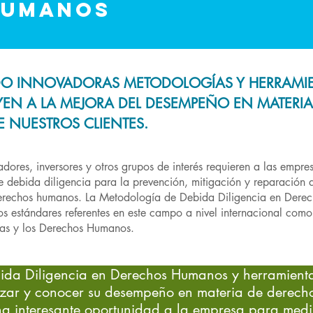
HUMANOS
DO INNOVADORAS METODOLOGÍAS Y HERRAMI
YEN A LA MEJORA DEL DESEMPEÑO EN MATERIA
 NUESTROS CLIENTES.
ores, inversores y otros grupos de interés requieren a las empr
e debida diligencia para la prevención, mitigación y reparación d
derechos humanos. La Metodología de Debida Diligencia en Der
os estándares referentes en este campo a nivel internacional como 
sas y los Derechos Humanos.
ida Diligencia en Derechos Humanos y herramienta
orizar y conocer su desempeño en materia de derech
na interesante oportunidad a la empresa para medir