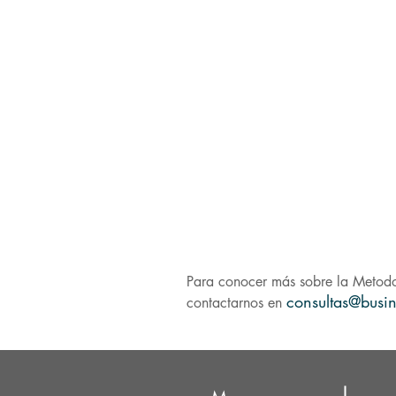
Política
de Derechos Human
Desarrollo de un
proceso de
Plan de acción (medidas a c
Fortalecimiento de capacid
Divulgación de
Informació
Para conocer más sobre la Metodo
consultas@busi
contactarnos en