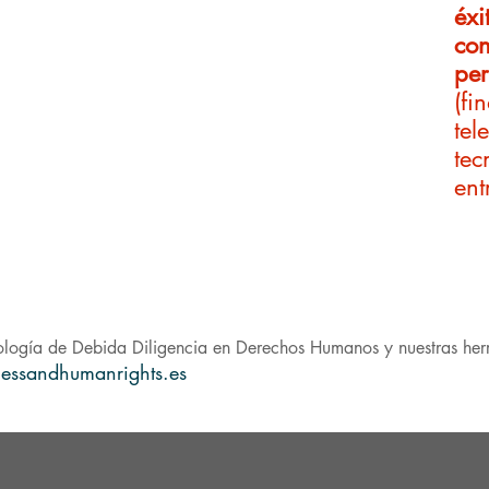
éxi
os
con
per
 debida diligencia y sistema de gestión
(
fi
tel
orto, medio y largo plazo)
tec
ent
ades y formación adaptada
n de Derechos Humanos
logía de Debida Diligencia en Derechos Humanos y nuestras her
nessandhumanrights.es