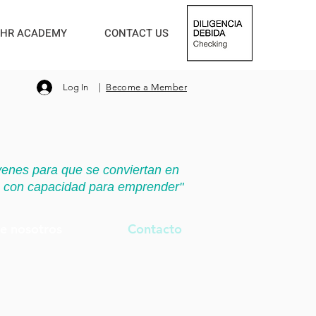
HR ACADEMY
CONTACT US
Log In
|
Become a Member
enes para que se conviertan en
es con capacidad para emprender"
e nosotros
Contacto