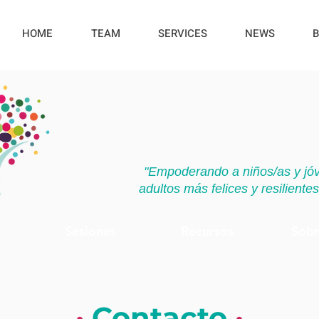
HOME
TEAM
SERVICES
NEWS
B
"Empoderando a niños/as y jóv
adultos más felices y resilient
Sesiones
Recursos
Sobr
·
Contacto
·