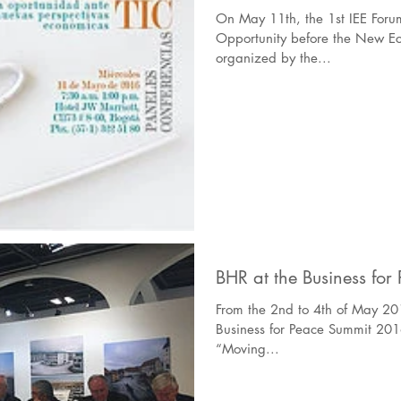
On May 11th, the 1st IEE Forum titled "ICT Industry: An
Opportunity before the New Ec
organized by the...
BHR at the Business fo
From the 2nd to 4th of May 201
Business for Peace Summit 201
“Moving...