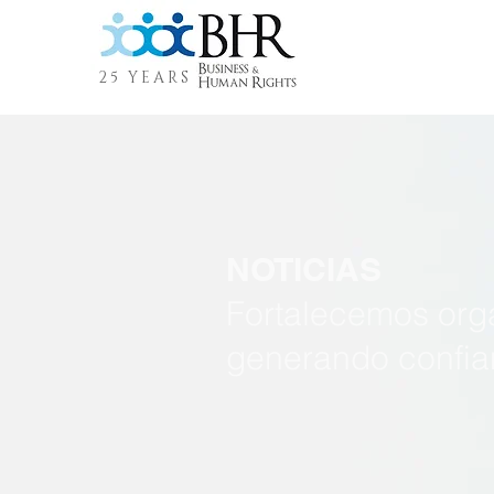
25 YEARS
NOTICIAS
Fortalecemos org
generando confia