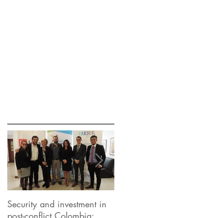
Security and investment in
BHR begins its involvement
post-conflict Colombia:
in the UN "Human Securit