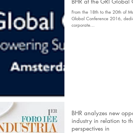
BHR at the GRI Global
From the 18th to the 20th of 
Global Conference 2016, dedic
corporate...
BHR analyzes new opport
industry in relation to
perspectives in