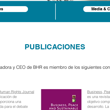
es
Media & C
PUBLICACIONES
dadora y CEO de BHR es miembro de los siguientes cons
Human Rights Journal
Business, Pe
icación de
es una revist
porciona una
objetivo comp
da para el debate
desarrollo. L