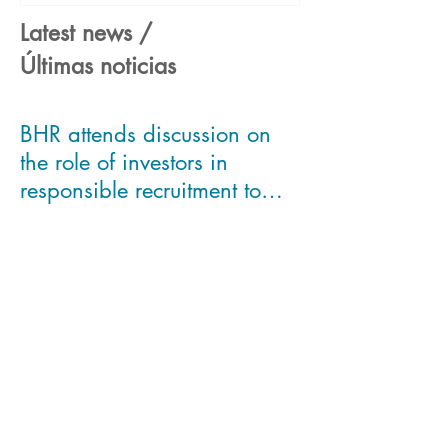
Human security, basic
Business Partne
concept for sustainable bus
Framework" pr
Latest news /
Últimas noticias
BHR attends discussion on
the role of investors in
responsible recruitment to
asses Modern Slavery