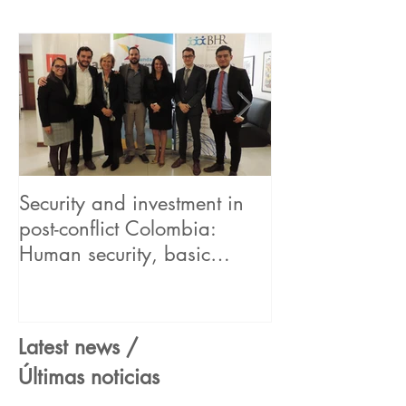
Human...
Security and investment in
BHR begins its
post-conflict Colombia:
in the UN "Hum
Human security, basic
Business Partne
concept for sustainable bus
Framework" pr