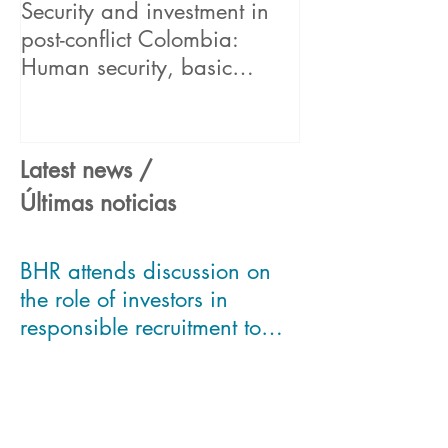
Security and investment in
BHR begins its
post-conflict Colombia:
in the UN "Hum
Human security, basic
Business Partne
concept for sustainable bus
Framework" pr
Latest news /
Últimas noticias
BHR attends discussion on
the role of investors in
responsible recruitment to
asses Modern Slavery