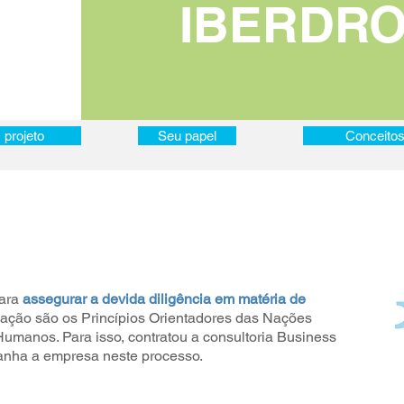
IBERDR
 projeto
 projeto
Seu papel
Seu papel
Conceito
Conceito
para
assegurar a devida diligência em matéria de
uação são os Princípios Orientadores das Nações
umanos. Para isso, contratou a consultoria Business
nha a empresa neste processo.