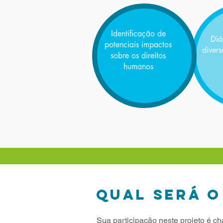
Identificação de
Diá
potenciais impactos
diver
sobre os direitos
humanos
QUAL SERÁ O
Sua participação neste projeto é c