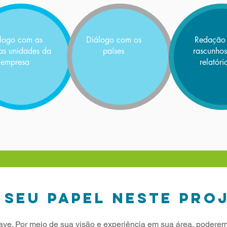
logo com as
Diálogo com os
Redação
Identificación de
sas unidades da
países
rascunhos
potenciales
empresa
relatóri
impactos sobre los
derechos humanos
 SEU PAPEL NESTE PRO
have. Por meio de sua visão e experiência em sua área, poderem