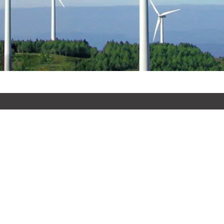
Políticas de la web
Calve
Aviso legal
Seguridad y
Barce
Protección de Datos
Cookies
cont