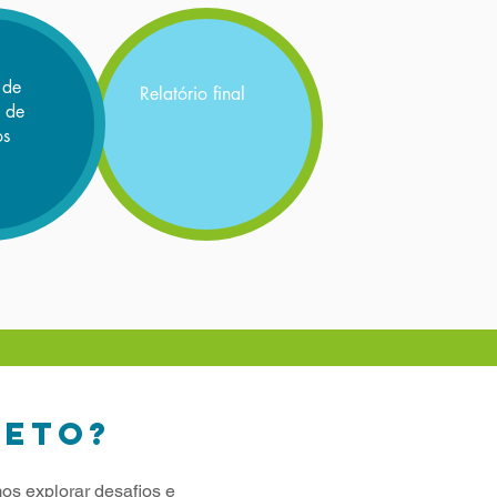
 de
Relatório final
 de
os
JETO?
os explorar desafios e