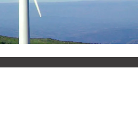
Contacto
t 41 entlo 2º
08021
lona,
ESPAÑA
act@businessandhumanrights.es