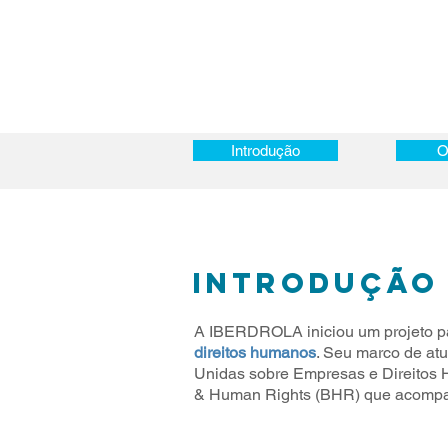
Introdução
Introdução
O
O
INTRODUÇÃO
A IBERDROLA iniciou um projeto 
direitos humanos
. Seu marco de at
Unidas sobre Empresas e Direitos H
& Human Rights (BHR) que acompa